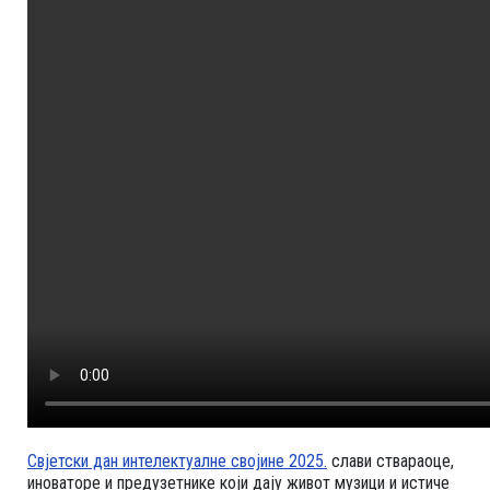
Свјетски дан интелектуалне својине 2025.
слави ствараоце,
иноваторе и предузетнике који дају живот музици и истиче