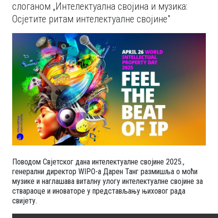
слоганом „Интелектуална својина и музика:
Осјетите ритам интелектуалне својине"
Поводом Свјетског дана интелектуалне својине 2025.,
генерални директор WIPO-а Дарен Танг размишља о моћи
музике и наглашава виталну улогу интелектуалне својине за
ствараоце и иноваторе у представљању њиховог рада
свијету.