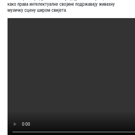
како права интелектуалне својине подржавају живахну
музичку сцену широм свијета.