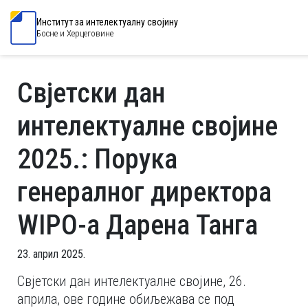
Институт за интелектуалну својину
Босне и Херцеговине
Свјетски дан
интелектуалне својине
2025.: Порука
генералног директора
WIPO-а Дарена Танга
23. април 2025.
Свјетски дан интелектуалне својине, 26.
априла, ове године обиљежава се под