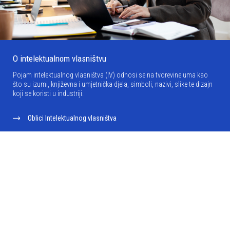
O intelektualnom vlasništvu
Pojam intelektualnog vlasništva (IV) odnosi se na tvorevine uma kao
što su izumi, književna i umjetnička djela, simboli, nazivi, slike te dizajn
koji se koristi u industriji.
Oblici Intelektualnog vlasništva
Sustav intelektualnog vlasništva
Stjecanje intelektualnog vlasništva
Intelektualno vlasništvo i gospodarski razvoj
Zastupanje