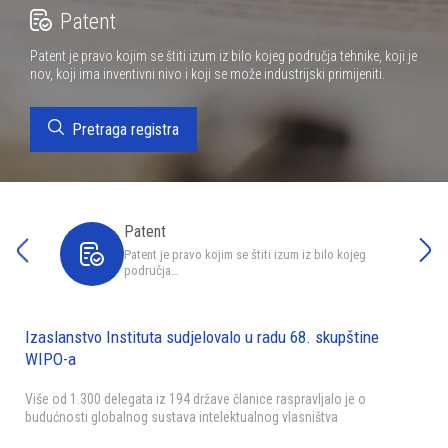
Patent
Patent je pravo kojim se štiti izum iz bilo kojeg područja tehnike, koji je
nov, koji ima inventivni nivo i koji se može industrijski primijeniti.
Pretraga registra
Patent
Patent je pravo kojim se štiti izum iz bilo kojeg
područja…
Izaslanstvo Instituta sudjelovalo u radu 68. skupštine
WIPO-a
Više od 1.300 delegata iz 194 države članice raspravljalo je o
budućnosti globalnog sustava intelektualnog vlasništva