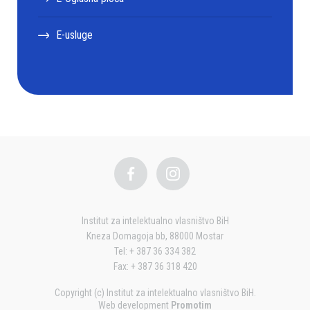
E-usluge
Institut za intelektualno vlasništvo BiH
Kneza Domagoja bb, 88000 Mostar
Tel: + 387 36 334 382
Fax: + 387 36 318 420
Copyright (c) Institut za intelektualno vlasništvo BiH.
Web development
Promotim