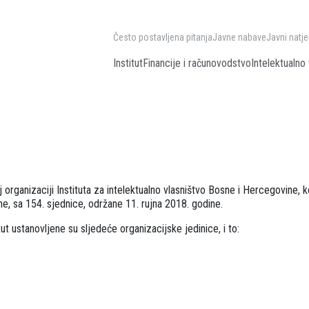
Često postavljena pitanja
Javne nabave
Javni natje
Institut
Financije i računovodstvo
Intelektualno 
 organizaciji Instituta za intelektualno vlasništvo Bosne i Hercegovine, k
ne, sa 154. sjednice, održane 11. rujna 2018. godine.
ut ustanovljene su sljedeće organizacijske jedinice, i to: