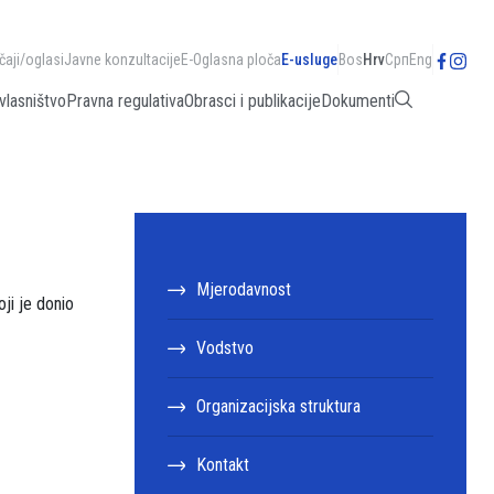
čaji/oglasi
Javne konzultacije
E-Oglasna ploča
E-usluge
Bos
Hrv
Срп
Eng
vlasništvo
Pravna regulativa
Obrasci i publikacije
Dokumenti
Mjerodavnost
oji je donio
Vodstvo
Organizacijska struktura
Kontakt