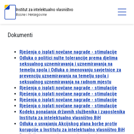
Institut za intelektualno vlasništvo
Bosne i Hercegovine
Dokumenti
Rješenja o isplati novčane nagrade - stimulacije
Odluka o politici nulte tolerancije prema djelima
seksualnog uznemiravanja i uznemiravanja na
temelju spola i Odluka o imenovanju savjetnice za
prevenciju uznemiravanja na temelju spola i
seksualnog uznemiravanja na radnom mjestu
Rješenja o isplati novčane nagrade - stimulacije
Rješenja o isplati novčane nagrade - stimulacije
Rješenja o isplati novčane nagrade - stimulacije
Rješenja o isplati novčane nagrade - stimulacije
Kodeks ponašanja državnih službenika i zaposlenika
Instituta za intelektualno vlasništvo BiH
Odluka o usvajanju Akcijskog plana borbe protiv
korupcije u Institutu za intelektualno vlasništvo BiH