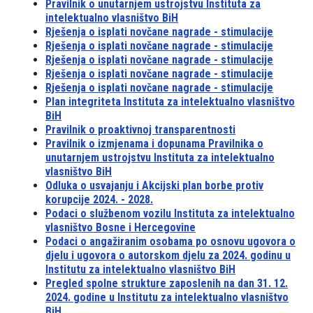
Pravilnik o unutarnjem ustrojstvu Instituta za
intelektualno vlasništvo BiH
Rješenja o isplati novčane nagrade - stimulacije
Rješenja o isplati novčane nagrade - stimulacije
Rješenja o isplati novčane nagrade - stimulacije
Rješenja o isplati novčane nagrade - stimulacije
Rješenja o isplati novčane nagrade - stimulacije
Plan integriteta Instituta za intelektualno vlasništvo
BiH
Pravilnik o proaktivnoj transparentnosti
Pravilnik o izmjenama i dopunama Pravilnika o
unutarnjem ustrojstvu Instituta za intelektualno
vlasništvo BiH
Odluka o usvajanju i Akcijski plan borbe protiv
korupcije 2024. - 2028.
Podaci o službenom vozilu Instituta za intelektualno
vlasništvo Bosne i Hercegovine
Podaci o angažiranim osobama po osnovu ugovora o
djelu i ugovora o autorskom djelu za 2024. godinu u
Institutu za intelektualno vlasništvo BiH
Pregled spolne strukture zaposlenih na dan 31. 12.
2024. godine u Institutu za intelektualno vlasništvo
BiH