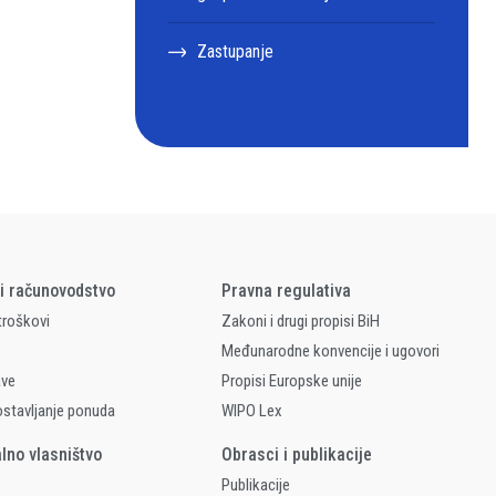
Zastupanje
 i računovodstvo
Pravna regulativa
 troškovi
Zakoni i drugi propisi BiH
Međunarodne konvencije i ugovori
ave
Propisi Europske unije
ostavljanje ponuda
WIPO Lex
alno vlasništvo
Obrasci i publikacije
Publikacije