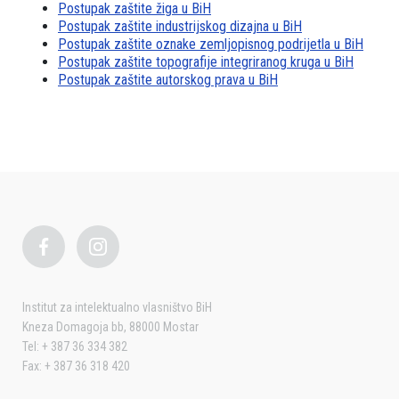
Postupak zaštite žiga u BiH
Postupak zaštite industrijskog dizajna u BiH
Postupak zaštite oznake zemljopisnog podrijetla u BiH
Postupak zaštite topografije integriranog kruga u BiH
Postupak zaštite autorskog prava u BiH
Institut za intelektualno vlasništvo BiH
Kneza Domagoja bb, 88000 Mostar
Tel: + 387 36 334 382
Fax: + 387 36 318 420