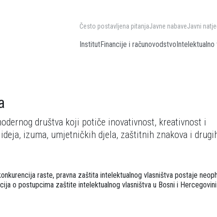
Često postavljena pitanja
Javne nabave
Javni natje
Institut
Financije i računovodstvo
Intelektualno 
a
modernog društva koji potiče inovativnost, kreativnost i
deja, izuma, umjetničkih djela, zaštitnih znakova i drugi
konkurencija raste, pravna zaštita intelektualnog vlasništva postaje neo
acija o postupcima zaštite intelektualnog vlasništva u Bosni i Hercegovin