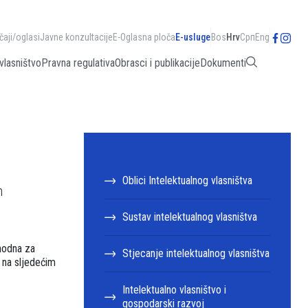
čaji/oglasi
Javne konzultacije
E-Oglasna ploča
E-usluge
Bos
Hrv
Срп
Eng
vlasništvo
Pravna regulativa
Obrasci i publikacije
Dokumenti
Oblici Intelektualnog vlasništva
h
Sustav intelektualnog vlasništva
phodna za
Stjecanje intelektualnog vlasništva
i na sljedećim
Intelektualno vlasništvo i
gospodarski razvoj